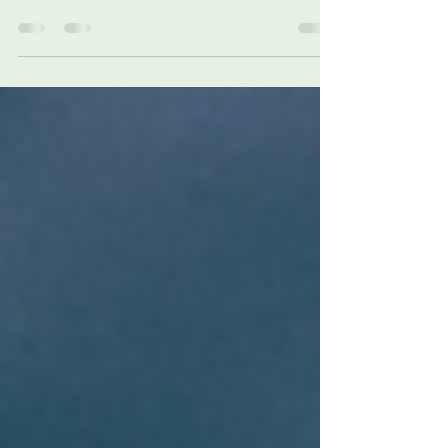
todos los que dependen de ella. Para el fundador,
puede representar décadas de trabajo. Una marca
que se introdujo al mercado cuando nadie la
conocía. Clientes que se desarrollaron con
paciencia. Confianza construida con viajes,
llamadas, pedidos, errores corregidos y años de
cumplimiento. Su preocupación, quizás nunca fue
jurídica. Es más simple y más profunda: ¿lo que
construí sobrevivirá cuando yo ya no esté? Para el
suceso